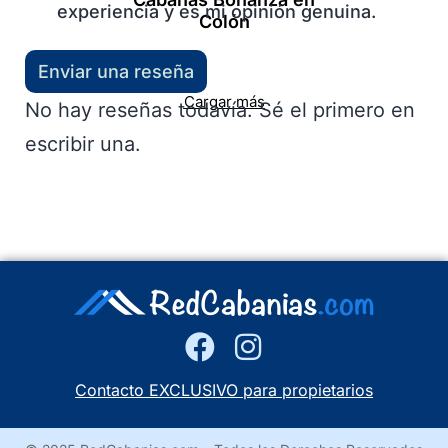
experiencia y es mi opinión genuina.
Colón
Enviar una reseña
Cargar más
No hay reseñas todavía. Sé el primero en
escribir una.
Contacto EXCLUSIVO para propietarios