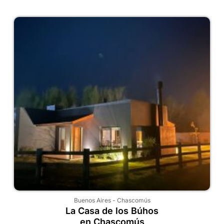
Buenos Aires
-
Chascomús
La Casa de los Búhos
en Chascomús