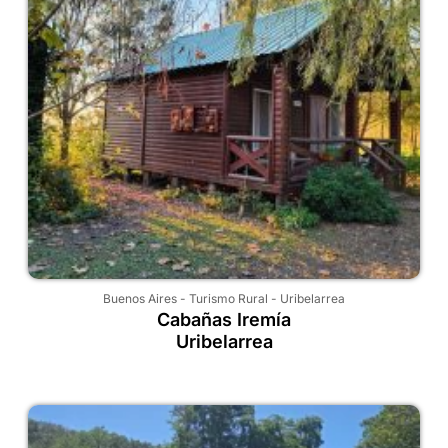
Buenos Aires
-
Turismo Rural
-
Uribelarrea
Cabañas Iremía
Uribelarrea