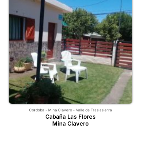
Córdoba
-
Mina Clavero
-
Valle de Traslasierra
Cabaña Las Flores
Mina Clavero