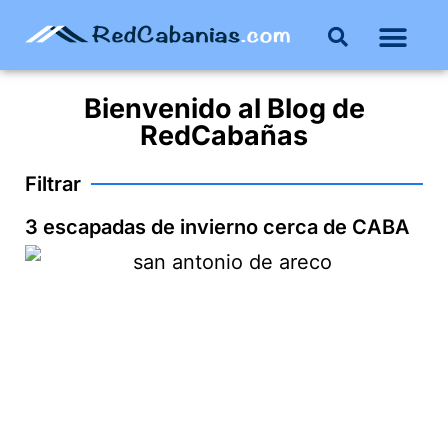
Buenos Aires
Costa Atlántica
Publicar mi propie
Bienvenido al
Blog
de
RedCabañas
Filtrar
3 escapadas de invierno cerca de CABA