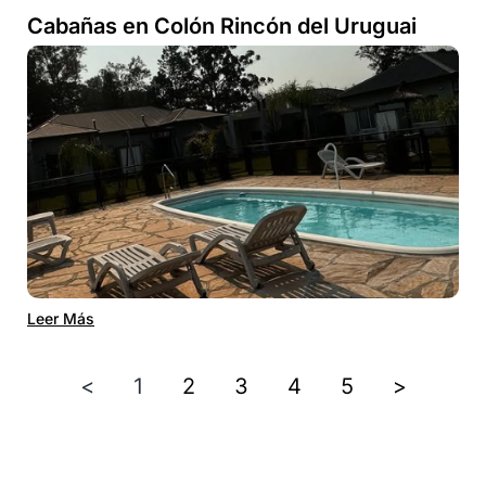
Cabañas en Colón Rincón del Uruguai
Leer Más
<
1
2
3
4
5
>