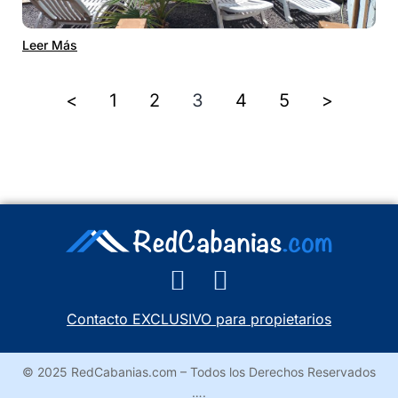
Leer Más
<
1
2
3
4
5
>
Contacto EXCLUSIVO para propietarios
© 2025 RedCabanias.com – Todos los Derechos Reservados
….