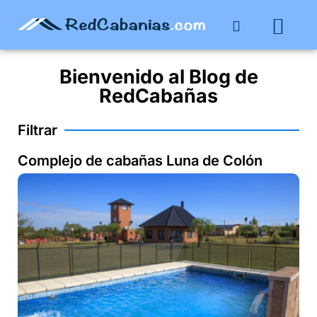
Buenos Aires
Costa Atlántica
Publicar mi propie
Bienvenido al
Blog
de
RedCabañas
Filtrar
Complejo de cabañas Luna de Colón