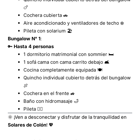
🍗
Cochera cubierta 🚗
Aire acondicionado y ventiladores de techo ❄️
Pileta con solarium 🏖️
Bungalow N° 1
:
🔑
Hasta 4 personas
1 dormitorio matrimonial con sommier 🛏️
1 sofá cama con cama carrito debajo 🛋️
Cocina completamente equipada 🍽️
Quincho individual cubierto detrás del bungalow
🍖
Cochera en el frente 🚙
Baño con hidromasaje 🛁
Pileta 🏊‍♂️
🌞 ¡Ven a desconectar y disfrutar de la tranquilidad en
Solares de Colón
! 💖