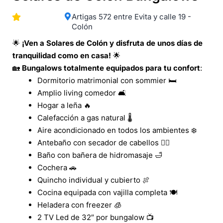
Artigas 572 entre Evita y calle 19 -
Colón
🌟
¡Ven a Solares de Colón y disfruta de unos días de
tranquilidad como en casa!
🌟
🏡
Bungalows totalmente equipados para tu confort
:
Dormitorio matrimonial con sommier 🛏️
Amplio living comedor 🛋️
Hogar a leña 🔥
Calefacción a gas natural 🌡️
Aire acondicionado en todos los ambientes ❄️
Antebaño con secador de cabellos 💁‍♀️
Baño con bañera de hidromasaje 🛁
Cochera 🚗
Quincho individual y cubierto 🍖
Cocina equipada con vajilla completa 🍽️
Heladera con freezer 🧊
2 TV Led de 32″ por bungalow 📺