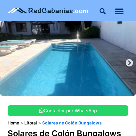
Buenos Aires
Costa Atlántica
Publicar mi propie
Contactar por WhatsApp
Home
>
Litoral
>
Solares de Colón Bungalows
Solares de Colón Bungalows