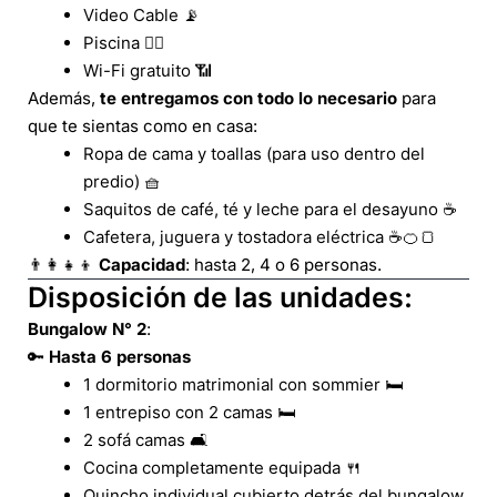
Video Cable 📡
Piscina 🏊‍♀️
Wi-Fi gratuito 📶
Además,
te entregamos con todo lo necesario
para
que te sientas como en casa:
Ropa de cama y toallas (para uso dentro del
predio) 🧺
Saquitos de café, té y leche para el desayuno ☕
Cafetera, juguera y tostadora eléctrica ☕🍊🍞
👨‍👩‍👧‍👦
Capacidad
: hasta 2, 4 o 6 personas.
Disposición de las unidades
:
Bungalow N° 2
:
🔑
Hasta 6 personas
1 dormitorio matrimonial con sommier 🛏️
1 entrepiso con 2 camas 🛏️
2 sofá camas 🛋️
Cocina completamente equipada 🍴
Quincho individual cubierto detrás del bungalow