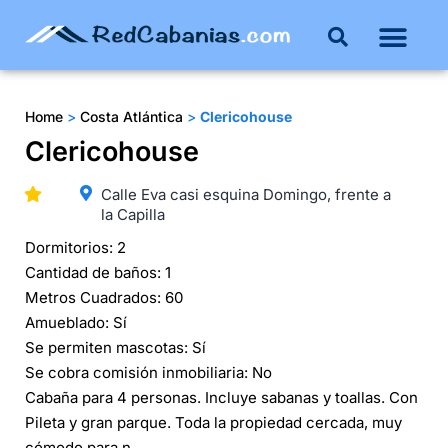
Buenos Aires
Costa Atlántica
Publicar mi propie
Home
>
Costa Atlántica
>
Clericohouse
Clericohouse
Calle Eva casi esquina Domingo, frente a
la Capilla
Dormitorios: 2
Cantidad de baños: 1
Metros Cuadrados: 60
Amueblado: Sí
Se permiten mascotas: Sí
Se cobra comisión inmobiliaria: No
Cabaña para 4 personas. Incluye sabanas y toallas. Con
Pileta y gran parque. Toda la propiedad cercada, muy
cómodo para n