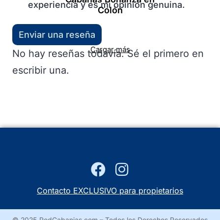
experiencia y es mi opinión genuina.
Colón
Enviar una reseña
Cargar más
No hay reseñas todavía. Sé el primero en
escribir una.
Contacto EXCLUSIVO para propietarios
© 2025 RedCabanias.com – Todos los Derechos Reservados