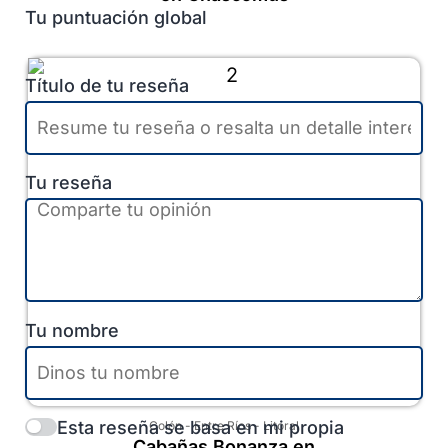
Tu puntuación global
Título de tu reseña
Tu reseña
Tu nombre
Esta reseña se basa en mi propia
Colón
-
Entre Ríos
-
Litoral
Cabañas Bonanza en