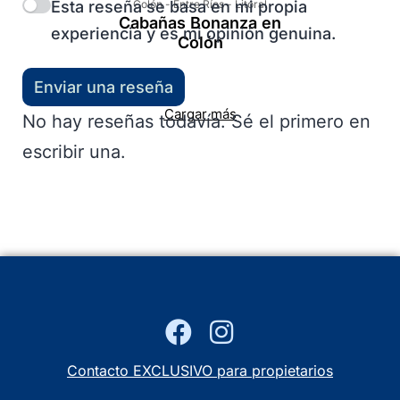
Esta reseña se basa en mi propia
Colón
-
Entre Ríos
-
Litoral
Cabañas Bonanza en
experiencia y es mi opinión genuina.
Colón
Enviar una reseña
Cargar más
No hay reseñas todavía. Sé el primero en
escribir una.
Contacto EXCLUSIVO para propietarios