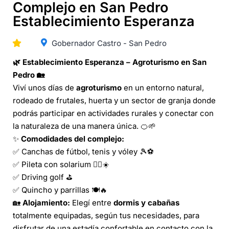
Complejo en San Pedro
Establecimiento Esperanza
Gobernador Castro - San Pedro
🌿 Establecimiento Esperanza – Agroturismo en San
Pedro 🏡
Viví unos días de
agroturismo
en un entorno natural,
rodeado de frutales, huerta y un sector de granja donde
podrás participar en actividades rurales y conectar con
la naturaleza de una manera única. 🍊🌱
✨
Comodidades del complejo:
✅ Canchas de fútbol, tenis y vóley 🎾⚽
✅ Pileta con solarium 🏊‍♂️☀️
✅ Driving golf ⛳
✅ Quincho y parrillas 🍽️🔥
🏡
Alojamiento:
Elegí entre
dormis y cabañas
totalmente equipadas, según tus necesidades, para
disfrutar de una estadía confortable en contacto con la