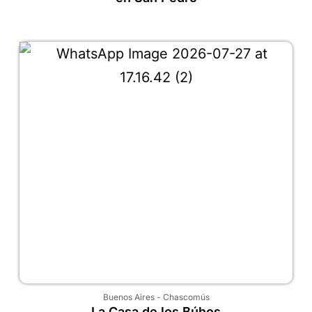
Buenos Aires
-
Chascomús
La Casa de los Búhos