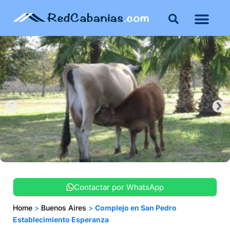
Buenos Aires
Costa Atlántica
Publicar mi propie
Contactar por WhatsApp
Home
>
Buenos Aires
>
Complejo en San Pedro
Establecimiento Esperanza