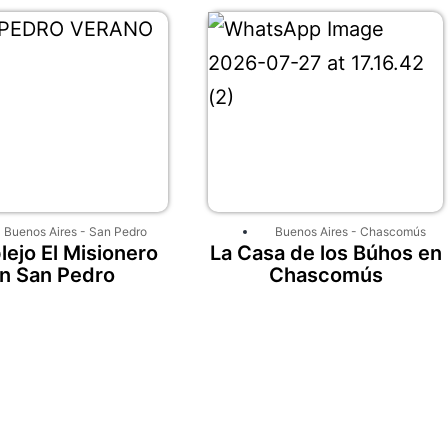
Buenos Aires
-
San Pedro
Buenos Aires
-
Chascomús
ejo El Misionero
La Casa de los Búhos en
n San Pedro
Chascomús