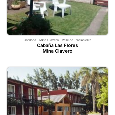
Córdoba
-
Mina Clavero
-
Valle de Traslasierra
Cabaña Las Flores
Mina Clavero