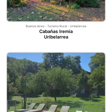
Buenos Aires
-
Turismo Rural
-
Uribelarrea
Cabañas Iremía
Uribelarrea