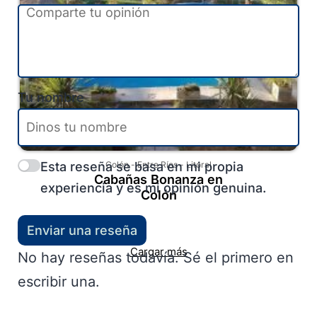
Tu nombre
Esta reseña se basa en mi propia
Colón
-
Entre Ríos
-
Litoral
Cabañas Bonanza en
experiencia y es mi opinión genuina.
Colón
Enviar una reseña
Cargar más
No hay reseñas todavía. Sé el primero en
escribir una.