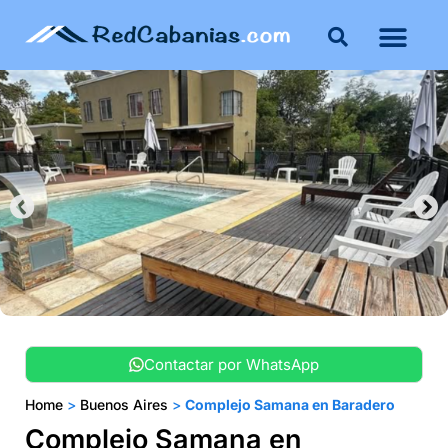
Buenos Aires
Costa Atlántica
Publicar mi propie
Contactar por WhatsApp
Home
>
Buenos Aires
>
Complejo Samana en Baradero
Complejo Samana en