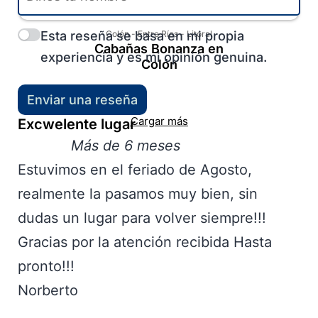
Esta reseña se basa en mi propia
Colón
-
Entre Ríos
-
Litoral
Cabañas Bonanza en
experiencia y es mi opinión genuina.
Colón
Enviar una reseña
Cargar más
Excwelente lugar
Más de 6 meses
Estuvimos en el feriado de Agosto,
realmente la pasamos muy bien, sin
dudas un lugar para volver siempre!!!
Gracias por la atención recibida Hasta
pronto!!!
Norberto