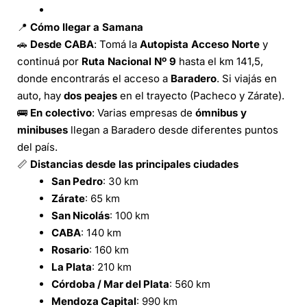
📍
Cómo llegar a Samana
🚗
Desde CABA
: Tomá la
Autopista Acceso Norte
y
continuá por
Ruta Nacional Nº 9
hasta el km 141,5,
donde encontrarás el acceso a
Baradero
. Si viajás en
auto, hay
dos peajes
en el trayecto (Pacheco y Zárate).
🚌
En colectivo
: Varias empresas de
ómnibus y
minibuses
llegan a Baradero desde diferentes puntos
del país.
📏
Distancias desde las principales ciudades
San Pedro
: 30 km
Zárate
: 65 km
San Nicolás
: 100 km
CABA
: 140 km
Rosario
: 160 km
La Plata
: 210 km
Córdoba / Mar del Plata
: 560 km
Mendoza Capital
: 990 km