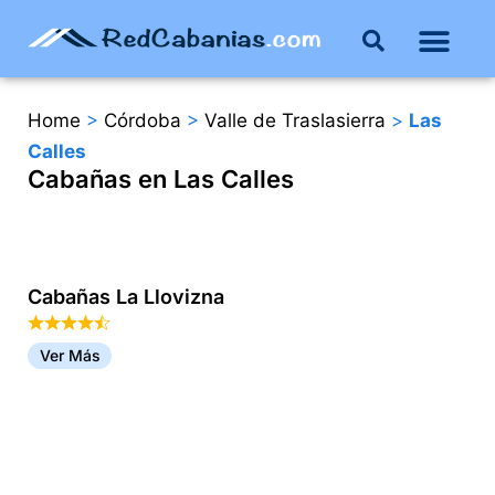
Buenos Aires
Costa Atlántica
Publicar mi propie
Home
>
Córdoba
>
Valle de Traslasierra
>
Las
Calles
Cabañas en Las Calles
Cabañas La Llovizna
Ver Más