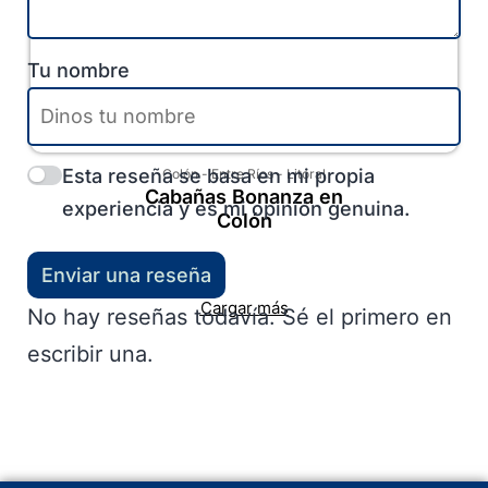
Tu nombre
Esta reseña se basa en mi propia
Colón
-
Entre Ríos
-
Litoral
Cabañas Bonanza en
experiencia y es mi opinión genuina.
Colón
Enviar una reseña
Cargar más
No hay reseñas todavía. Sé el primero en
escribir una.