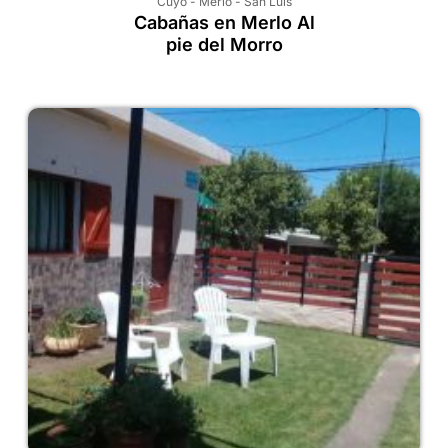
Cuyo
-
Merlo
-
San Luis
Cabañas en Merlo Al
pie del Morro