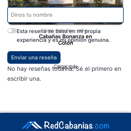
Tu nombre
Esta reseña se basa en mi propia
Colón
-
Entre Ríos
-
Litoral
Cabañas Bonanza en
experiencia y es mi opinión genuina.
Colón
Enviar una reseña
Cargar más
No hay reseñas todavía. Sé el primero en
escribir una.