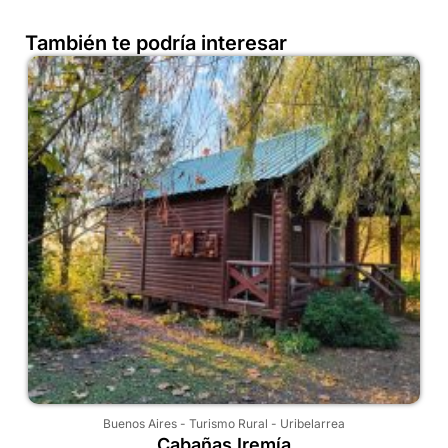
También te podría interesar
Buenos Aires
-
Turismo Rural
-
Uribelarrea
Cabañas Iremía