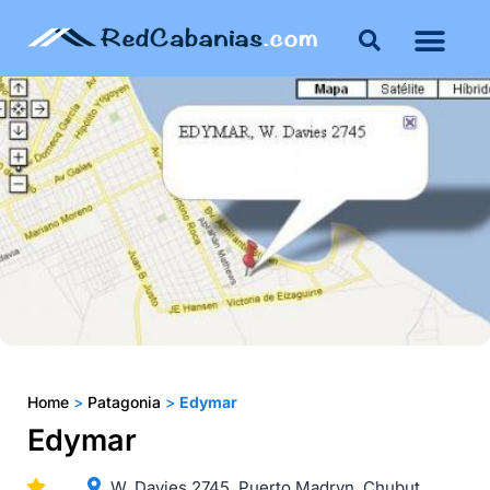
Buenos Aires
Costa Atlántica
Publicar mi propie
Home
>
Patagonia
>
Edymar
Edymar
W. Davies 2745, Puerto Madryn, Chubut