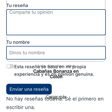
Tu reseña
Tu nombre
Esta reseña se basa en mi propia
Colón
-
Entre Ríos
-
Litoral
Cabañas Bonanza en
experiencia y es mi opinión genuina.
Colón
Enviar una reseña
Cargar más
No hay reseñas todavía. Sé el primero en
escribir una.