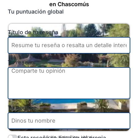
en Chascomús
Tu puntuación global
Título de tu reseña
Tu reseña
Tu nombre
Esta reseña se basa en mi propia
Colón
-
Entre Ríos
-
Litoral