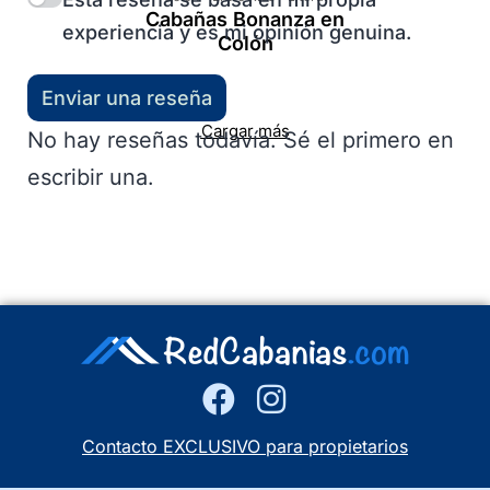
Cabañas Bonanza en
experiencia y es mi opinión genuina.
Colón
Enviar una reseña
Cargar más
No hay reseñas todavía. Sé el primero en
escribir una.
Contacto EXCLUSIVO para propietarios