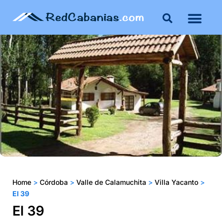
Buenos Aires
Costa Atlántica
Publicar mi propie
Home
>
Córdoba
>
Valle de Calamuchita
>
Villa Yacanto
>
El 39
El 39