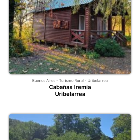
Buenos Aires
-
Turismo Rural
-
Uribelarrea
Cabañas Iremía
Uribelarrea