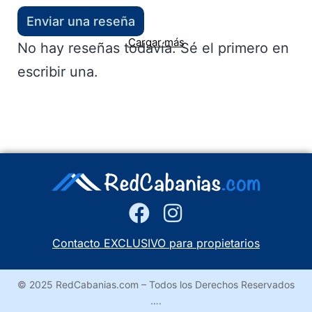
Enviar una reseña
Cargar más
No hay reseñas todavía. Sé el primero en
escribir una.
Contacto EXCLUSIVO para propietarios
© 2025 RedCabanias.com – Todos los Derechos Reservados
….