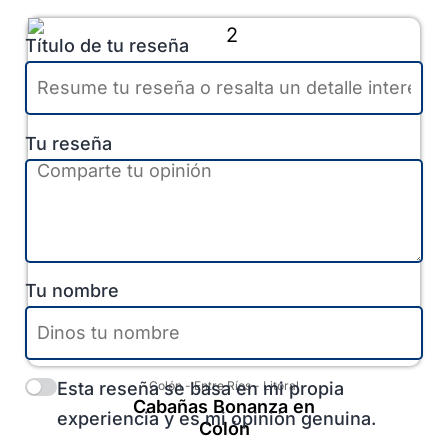
Título de tu reseña
Tu reseña
Tu nombre
Esta reseña se basa en mi propia
Colón
-
Entre Ríos
-
Litoral
Cabañas Bonanza en
experiencia y es mi opinión genuina.
Colón