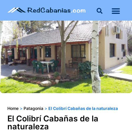
Buenos Aires
Costa Atlántica
Publicar mi propie
Home
>
Patagonia
>
El Colibrí Cabañas de la naturaleza
El Colibrí Cabañas de la
naturaleza