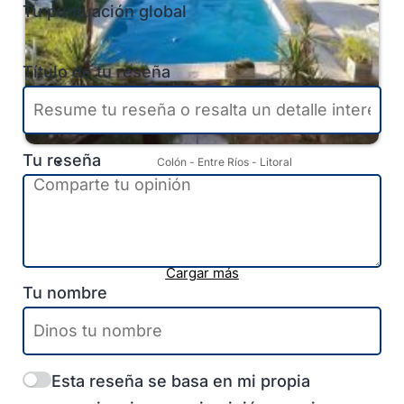
Tu puntuación global
Título de tu reseña
Tu reseña
Colón
-
Entre Ríos
-
Litoral
Cabañas Bonanza en
Colón
Cargar más
Tu nombre
Esta reseña se basa en mi propia