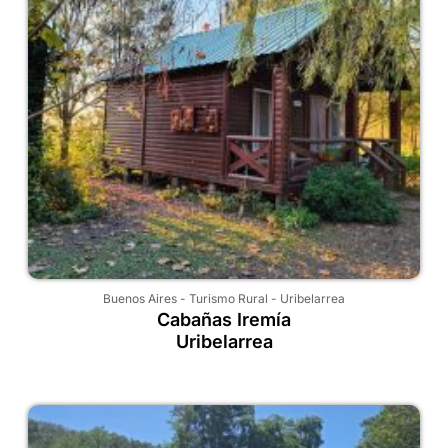
Buenos Aires
-
Turismo Rural
-
Uribelarrea
Cabañas Iremía
Uribelarrea