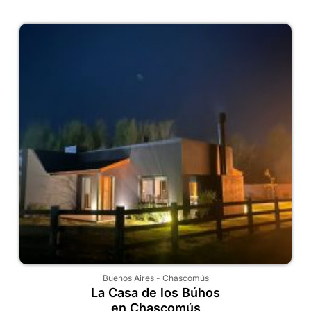
Buenos Aires
-
Chascomús
La Casa de los Búhos
en Chascomús