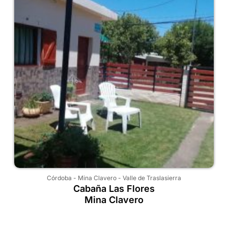
Córdoba
-
Mina Clavero
-
Valle de Traslasierra
Cabaña Las Flores
Mina Clavero