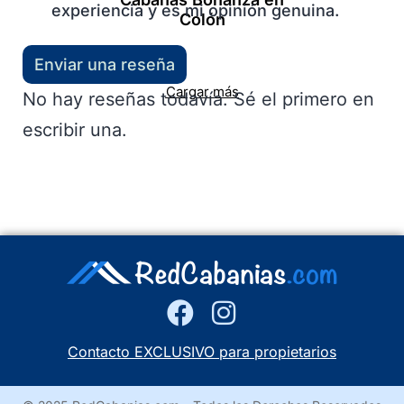
experiencia y es mi opinión genuina.
Colón
Enviar una reseña
Cargar más
No hay reseñas todavía. Sé el primero en
escribir una.
Contacto EXCLUSIVO para propietarios