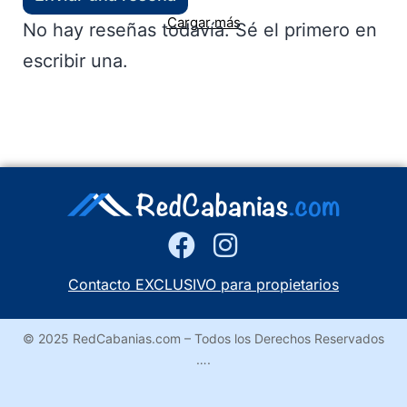
Cargar más
No hay reseñas todavía. Sé el primero en
escribir una.
Contacto EXCLUSIVO para propietarios
© 2025 RedCabanias.com – Todos los Derechos Reservados
….