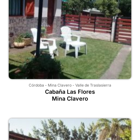
Córdoba
-
Mina Clavero
-
Valle de Traslasierra
Cabaña Las Flores
Mina Clavero