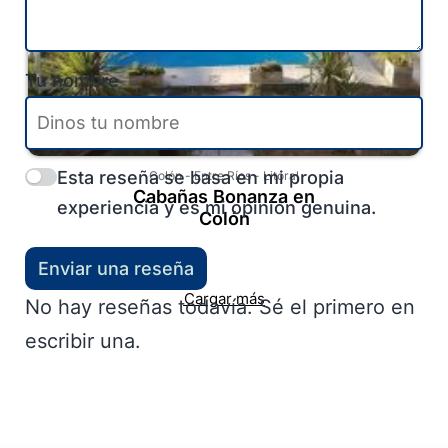
Tu nombre
Esta reseña se basa en mi propia
Colón
-
Entre Ríos
-
Litoral
Cabañas Bonanza en
experiencia y es mi opinión genuina.
Colón
Enviar una reseña
Cargar más
No hay reseñas todavía. Sé el primero en
escribir una.