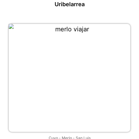
Uribelarrea
Cuyo
-
Merlo
-
San Luis