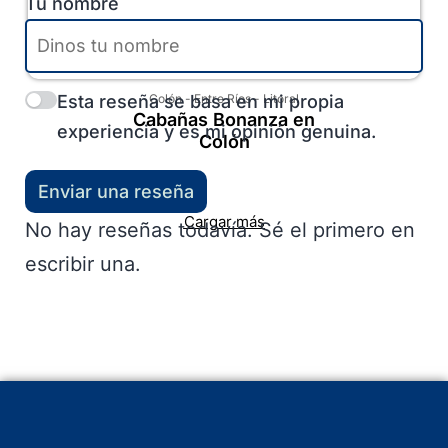
Tu nombre
Esta reseña se basa en mi propia
Colón
-
Entre Ríos
-
Litoral
Cabañas Bonanza en
experiencia y es mi opinión genuina.
Colón
Enviar una reseña
Cargar más
No hay reseñas todavía. Sé el primero en
escribir una.