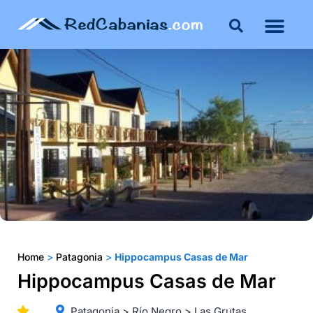
Buenos Aires
Costa Atlántica
Publicar mi propie
Home
>
Patagonia
>
Hippocampus Casas de Mar
Hippocampus Casas de Mar
Patagonia > Río Negro > Las Grutas