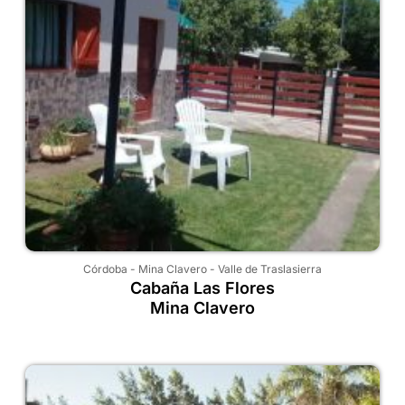
Córdoba
-
Mina Clavero
-
Valle de Traslasierra
Cabaña Las Flores
Mina Clavero