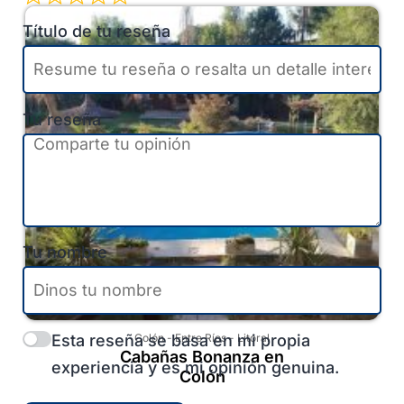
Título de tu reseña
Tu reseña
Tu nombre
Esta reseña se basa en mi propia
Colón
-
Entre Ríos
-
Litoral
Cabañas Bonanza en
experiencia y es mi opinión genuina.
Colón