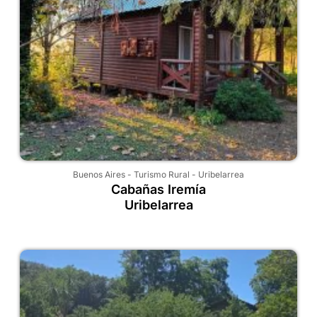
Buenos Aires
-
Turismo Rural
-
Uribelarrea
Cabañas Iremía
Uribelarrea