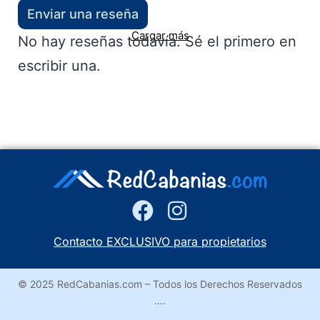
Enviar una reseña
Cargar más
No hay reseñas todavía. Sé el primero en
escribir una.
Contacto EXCLUSIVO para propietarios
© 2025 RedCabanias.com – Todos los Derechos Reservados
….