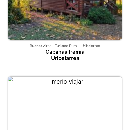
Buenos Aires
-
Turismo Rural
-
Uribelarrea
Cabañas Iremía
Uribelarrea