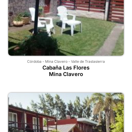
Córdoba
-
Mina Clavero
-
Valle de Traslasierra
Cabaña Las Flores
Mina Clavero