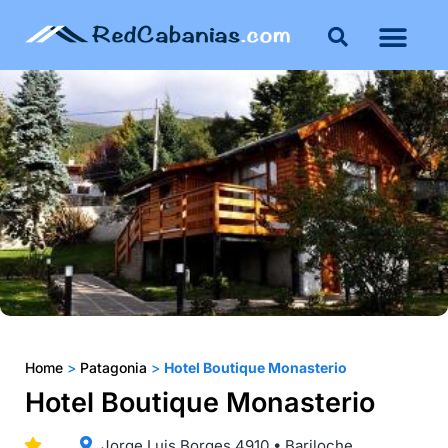
Buenos Aires
Costa Atlántica
Publicar mi propie
Home
>
Patagonia
>
Hotel Boutique Monasterio
Hotel Boutique Monasterio
Jorge Luis Borges 4910 • Bariloche