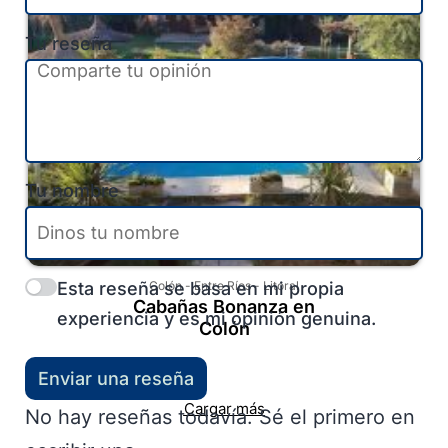
Tu reseña
Tu nombre
Esta reseña se basa en mi propia
Colón
-
Entre Ríos
-
Litoral
Cabañas Bonanza en
experiencia y es mi opinión genuina.
Colón
Enviar una reseña
Cargar más
No hay reseñas todavía. Sé el primero en