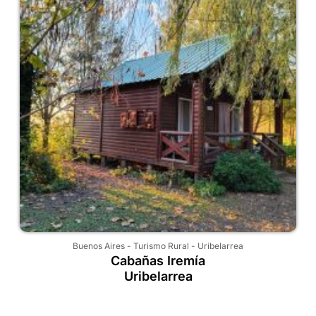
Buenos Aires
-
Turismo Rural
-
Uribelarrea
Cabañas Iremía
Uribelarrea