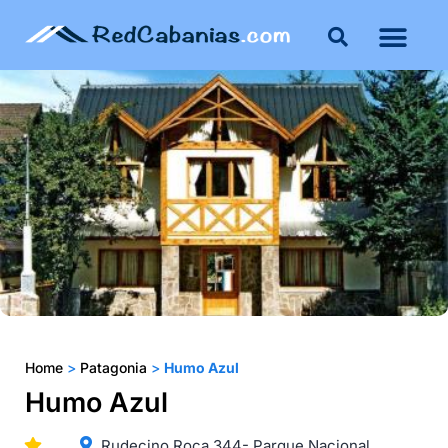
Buenos Aires
Costa Atlántica
Publicar mi propie
Home
>
Patagonia
>
Humo Azul
Humo Azul
Rudecino Roca 344- Parque Nacional