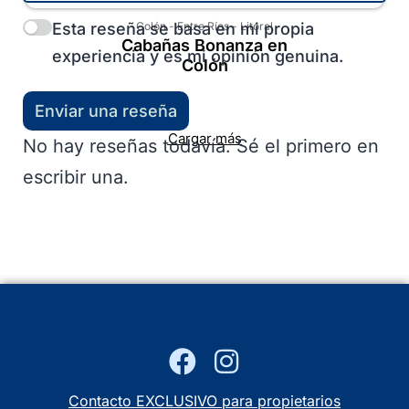
Esta reseña se basa en mi propia
Colón
-
Entre Ríos
-
Litoral
Cabañas Bonanza en
experiencia y es mi opinión genuina.
Colón
Enviar una reseña
Cargar más
No hay reseñas todavía. Sé el primero en
escribir una.
Contacto EXCLUSIVO para propietarios