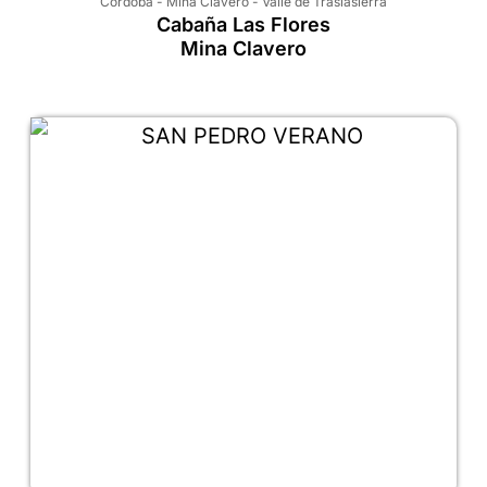
Córdoba
-
Mina Clavero
-
Valle de Traslasierra
Cabaña Las Flores
Mina Clavero