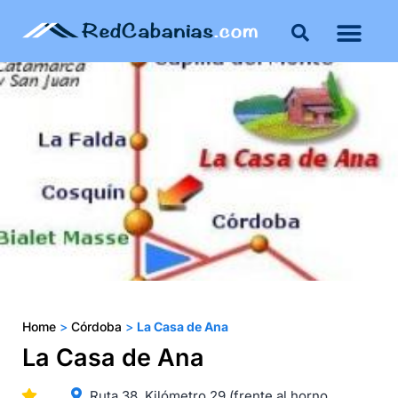
Buenos Aires
Costa Atlántica
Publicar mi propie
Home
>
Córdoba
>
La Casa de Ana
La Casa de Ana
Ruta 38. Kilómetro 29 (frente al horno