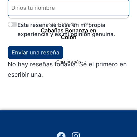
Esta reseña se basa en mi propia
Colón
-
Entre Ríos
-
Litoral
Cabañas Bonanza en
experiencia y es mi opinión genuina.
Colón
Enviar una reseña
Cargar más
No hay reseñas todavía. Sé el primero en
escribir una.