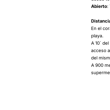
Abierto
:
Distanci
En el co
playa.
A 10´ del
acceso a 
del mism
A 900 me
supermer