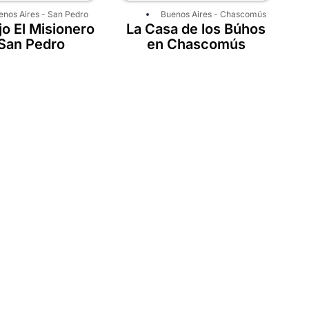
enos Aires
-
San Pedro
Buenos Aires
-
Chascomús
o El Misionero
La Casa de los Búhos
San Pedro
en Chascomús