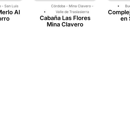
o
-
San Luis
Córdoba
-
Mina Clavero
-
Bu
erlo Al
Complej
Valle de Traslasierra
Cabaña Las Flores
orro
en 
Mina Clavero