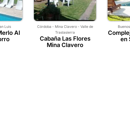
an Luis
Córdoba
-
Mina Clavero
-
Valle de
Buenos
erlo Al
Complej
Traslasierra
Cabaña Las Flores
orro
en 
Mina Clavero