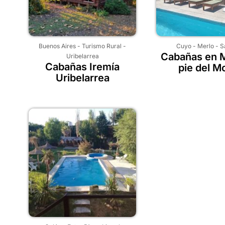
Buenos Aires
-
Turismo Rural
-
Cuyo
-
Merlo
-
S
Cabañas en M
Uribelarrea
Cabañas Iremía
pie del M
Uribelarrea