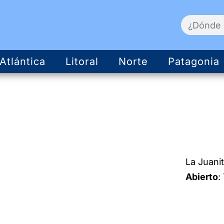
Atlántica
Litoral
Norte
Patagonia
La Juani
Abierto
: