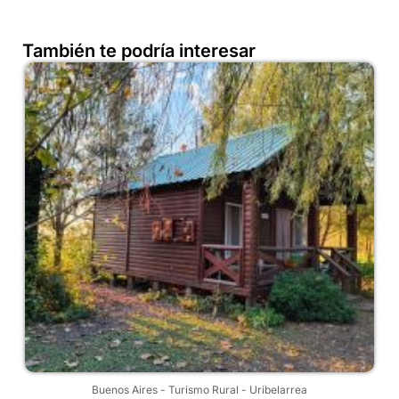
También te podría interesar
Buenos Aires
-
Turismo Rural
-
Uribelarrea