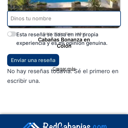
Tu nombre
Esta reseña se basa en mi propia
Colón
-
Entre Ríos
-
Litoral
Cabañas Bonanza en
experiencia y es mi opinión genuina.
Colón
Enviar una reseña
Cargar más
No hay reseñas todavía. Sé el primero en
escribir una.