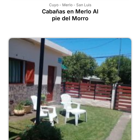
Cuyo
-
Merlo
-
San Luis
Cabañas en Merlo Al
pie del Morro