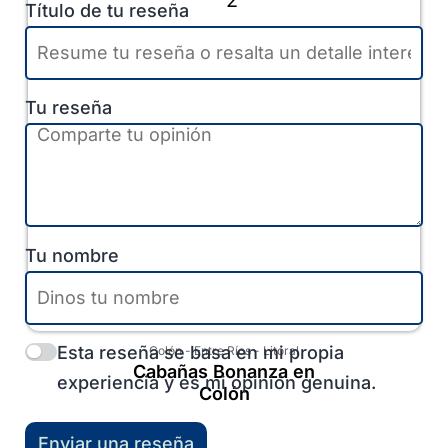
Título de tu reseña
Tu reseña
Tu nombre
Esta reseña se basa en mi propia
Colón
-
Entre Ríos
-
Litoral
Cabañas Bonanza en
experiencia y es mi opinión genuina.
Colón
Enviar una reseña