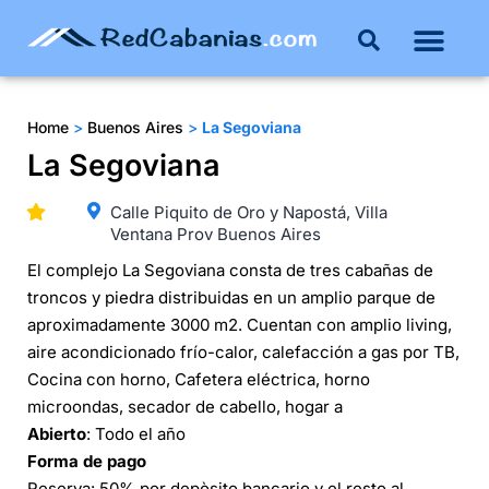
Buenos Aires
Costa Atlántica
Publicar mi propie
Home
>
Buenos Aires
>
La Segoviana
La Segoviana
Calle Piquito de Oro y Napostá, Villa
Ventana Prov Buenos Aires
El complejo La Segoviana consta de tres cabañas de
troncos y piedra distribuidas en un amplio parque de
aproximadamente 3000 m2. Cuentan con amplio living,
aire acondicionado frío-calor, calefacción a gas por TB,
Cocina con horno, Cafetera eléctrica, horno
microondas, secador de cabello, hogar a
Abierto
: Todo el año
Forma de pago
Reserva: 50% por depòsito bancario y el resto al