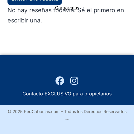
Cargar más
No hay reseñas todavía. Sé el primero en
escribir una.
Contacto EXCLUSIVO para propietarios
© 2025 RedCabanias.com – Todos los Derechos Reservados
….