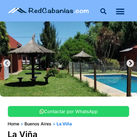
Buenos Aires
Costa Atlántica
Publicar mi propie
Contactar por WhatsApp
Home
>
Buenos Aires
>
La Viña
La Viña