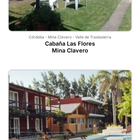
Córdoba
-
Mina Clavero
-
Valle de Traslasierra
Cabaña Las Flores
Mina Clavero