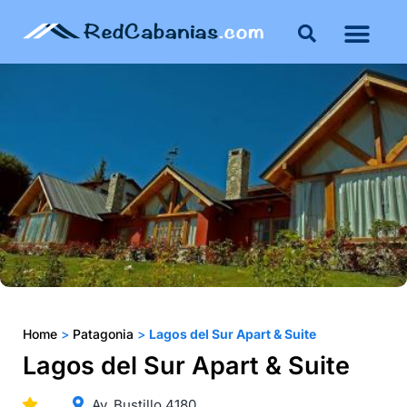
Buenos Aires
Costa Atlántica
Publicar mi propie
Home
>
Patagonia
>
Lagos del Sur Apart & Suite
Lagos del Sur Apart & Suite
Av. Bustillo 4180