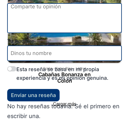
Tu nombre
Esta reseña se basa en mi propia
Colón
-
Entre Ríos
-
Litoral
Cabañas Bonanza en
experiencia y es mi opinión genuina.
Colón
Enviar una reseña
Cargar más
No hay reseñas todavía. Sé el primero en
escribir una.