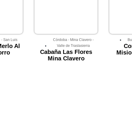
o
-
San Luis
Córdoba
-
Mina Clavero
-
Bu
erlo Al
Co
Valle de Traslasierra
Cabaña Las Flores
orro
Misio
Mina Clavero