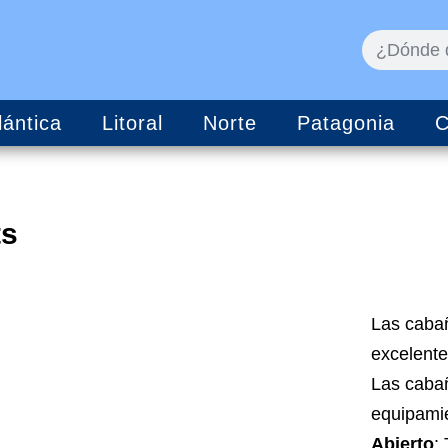
lántica
Litoral
Norte
Patagonia
C
ts
Las cabañ
excelente
Las cabañ
equipamie
Abierto
: