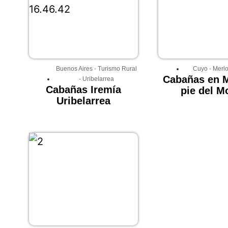
Buenos Aires
-
Turismo Rural
Cuyo
-
Merl
Cabañas en M
-
Uribelarrea
Cabañas Iremía
pie del M
Uribelarrea