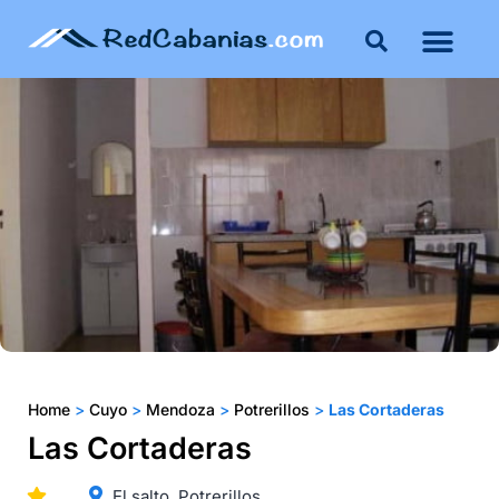
Buenos Aires
Costa Atlántica
Publicar mi propie
Home
>
Cuyo
>
Mendoza
>
Potrerillos
>
Las Cortaderas
Las Cortaderas
El salto, Potrerillos