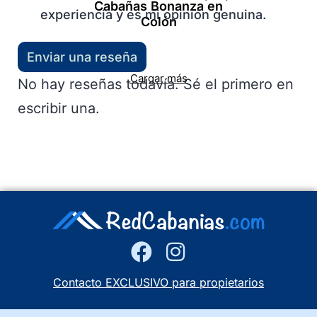
Cabañas Bonanza en
experiencia y es mi opinión genuina.
Colón
Enviar una reseña
Cargar más
No hay reseñas todavía. Sé el primero en
escribir una.
Contacto EXCLUSIVO para propietarios