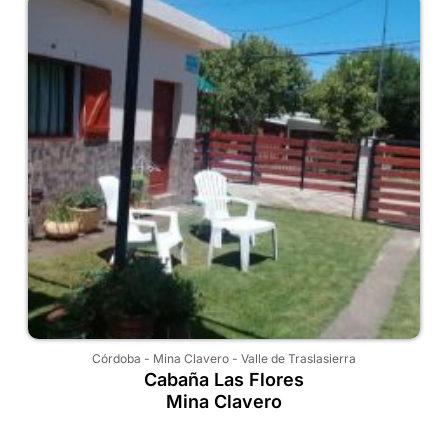
Córdoba
-
Mina Clavero
-
Valle de Traslasierra
Cabaña Las Flores
Mina Clavero