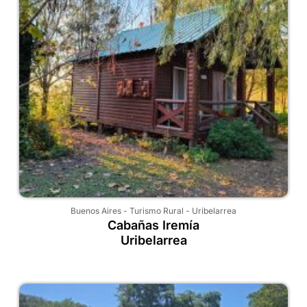
Buenos Aires
-
Turismo Rural
-
Uribelarrea
Cabañas Iremía
Uribelarrea