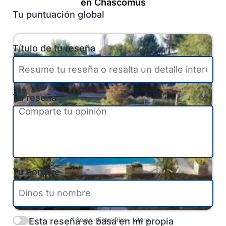
en Chascomús
Tu puntuación global
Título de tu reseña
Tu reseña
Tu nombre
Esta reseña se basa en mi propia
Colón
-
Entre Ríos
-
Litoral