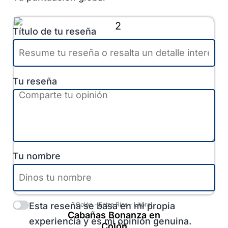
Título de tu reseña
Tu reseña
Tu nombre
Esta reseña se basa en mi propia
Colón
-
Entre Ríos
-
Litoral
Cabañas Bonanza en
experiencia y es mi opinión genuina.
Colón