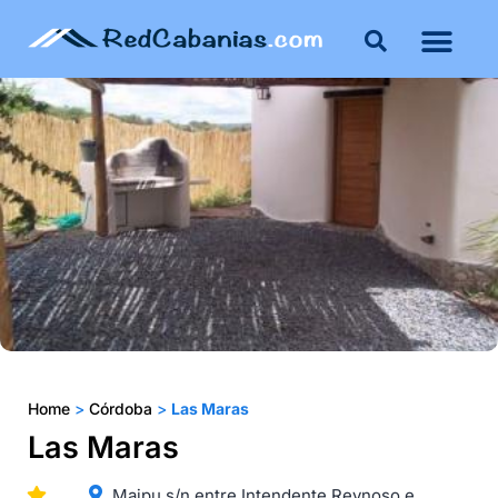
Buenos Aires
Costa Atlántica
Publicar mi propie
Home
>
Córdoba
>
Las Maras
Las Maras
Maipu s/n entre Intendente Reynoso e