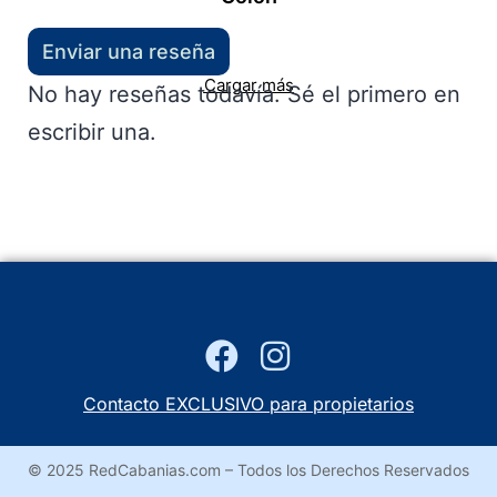
Enviar una reseña
Cargar más
No hay reseñas todavía. Sé el primero en
escribir una.
Contacto EXCLUSIVO para propietarios
© 2025 RedCabanias.com – Todos los Derechos Reservados
….