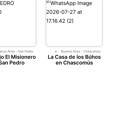
enos Aires
-
San Pedro
Buenos Aires
-
Chascomús
o El Misionero
La Casa de los Búhos
San Pedro
en Chascomús