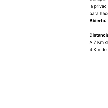
la priva
para hac
Abierto
:
Distanci
A 7 Km d
4 Km del