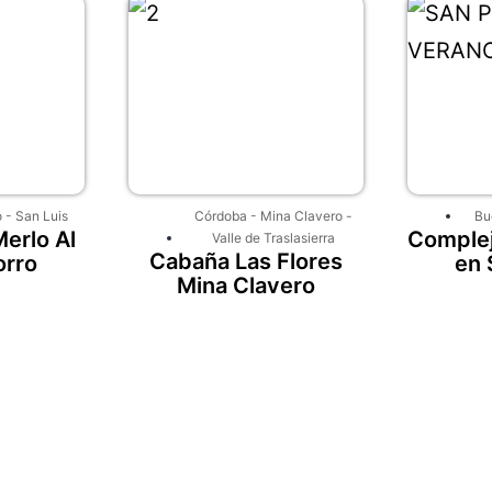
o
-
San Luis
Córdoba
-
Mina Clavero
-
Bu
erlo Al
Complej
Valle de Traslasierra
Cabaña Las Flores
orro
en 
Mina Clavero