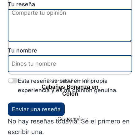
Tu reseña
Tu nombre
Esta reseña se basa en mi propia
Colón
-
Entre Ríos
-
Litoral
Cabañas Bonanza en
experiencia y es mi opinión genuina.
Colón
Enviar una reseña
Cargar más
No hay reseñas todavía. Sé el primero en
escribir una.