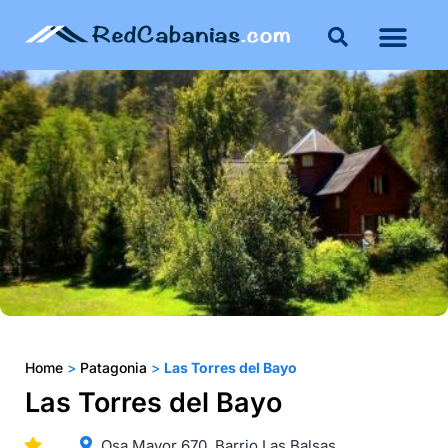
Buenos Aires
Costa Atlántica
Publicar mi propie
Home
>
Patagonia
>
Las Torres del Bayo
Las Torres del Bayo
Osa Mayor 670, Barrio Las Balsas