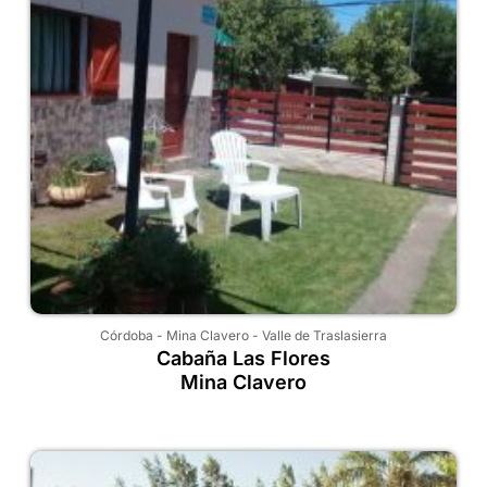
Córdoba
-
Mina Clavero
-
Valle de Traslasierra
Cabaña Las Flores
Mina Clavero