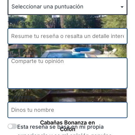
Título de tu reseña
Tu reseña
Tu nombre
Colón
-
Entre Ríos
-
Litoral
Cabañas Bonanza en
Esta reseña se basa en mi propia
Colón