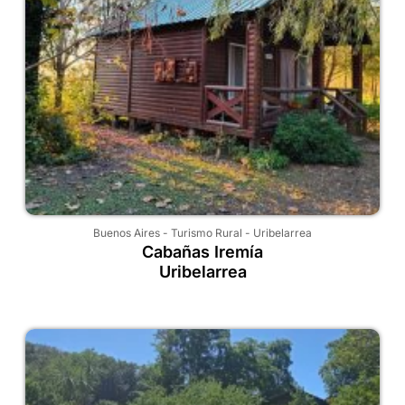
Buenos Aires
-
Turismo Rural
-
Uribelarrea
Cabañas Iremía
Uribelarrea