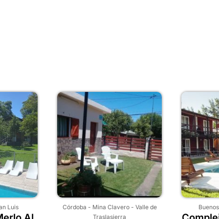
an Luis
Córdoba
-
Mina Clavero
-
Valle de
Buenos
erlo Al
Complej
Traslasierra