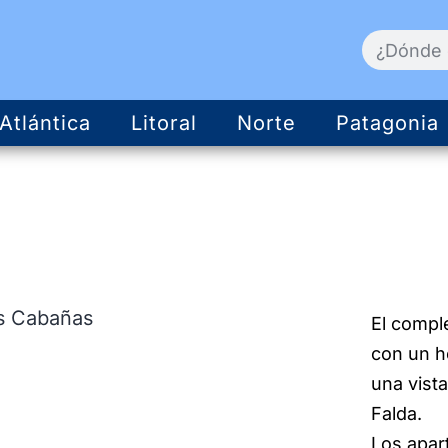
Atlántica
Litoral
Norte
Patagonia
El compl
con un h
una vist
Falda.
Los apar