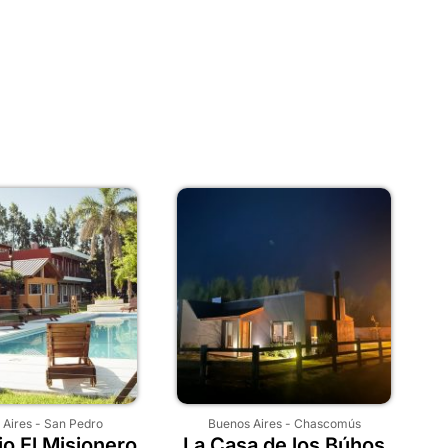
 Aires
-
San Pedro
Buenos Aires
-
Chascomús
o El Misionero
La Casa de los Búhos