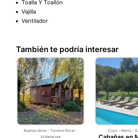
Toalla Y Toallón
Vajilla
Ventilador
También te podría interesar
Buenos Aires
-
Turismo Rural
-
Cuyo
-
Merlo
-
S
Cabañas en M
Uribelarrea