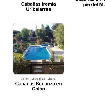
Cabañas Iremía
pie del M
Uribelarrea
Colón
-
Entre Ríos
-
Litoral
Cabañas Bonanza en
Colón