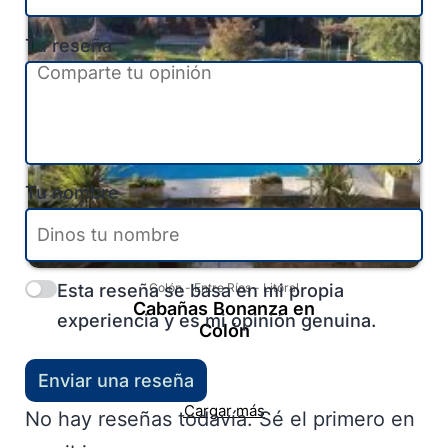
Tu reseña
Tu nombre
Esta reseña se basa en mi propia
Colón
-
Entre Ríos
-
Litoral
Cabañas Bonanza en
experiencia y es mi opinión genuina.
Colón
Enviar una reseña
Cargar más
No hay reseñas todavía. Sé el primero en