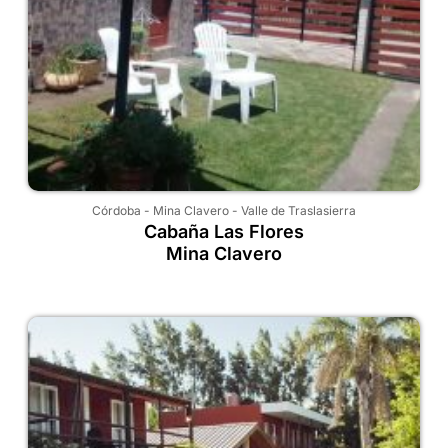
Córdoba
-
Mina Clavero
-
Valle de Traslasierra
Cabaña Las Flores
Mina Clavero