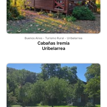
Buenos Aires
-
Turismo Rural
-
Uribelarrea
Cabañas Iremía
Uribelarrea