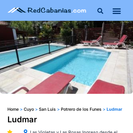
Home
>
Cuyo
>
San Luis
>
Potrero de los Funes
>
Ludmar
Ludmar
Las Violetas y Las Rosas Ingreso desde el