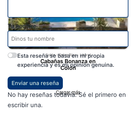
Tu nombre
Esta reseña se basa en mi propia
Colón
-
Entre Ríos
-
Litoral
Cabañas Bonanza en
experiencia y es mi opinión genuina.
Colón
Enviar una reseña
Cargar más
No hay reseñas todavía. Sé el primero en
escribir una.