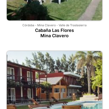
Córdoba
-
Mina Clavero
-
Valle de Traslasierra
Cabaña Las Flores
Mina Clavero