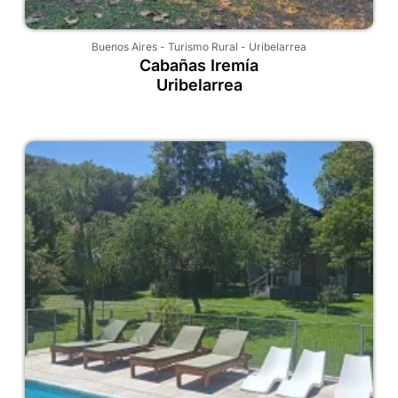
Buenos Aires
-
Turismo Rural
-
Uribelarrea
Cabañas Iremía
Uribelarrea