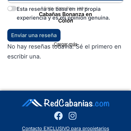
Esta reseña se basa en mi propia
Colón
-
Entre Ríos
-
Litoral
Cabañas Bonanza en
experiencia y es mi opinión genuina.
Colón
Enviar una reseña
Cargar más
No hay reseñas todavía. Sé el primero en
escribir una.
Contacto EXCLUSIVO para propietarios