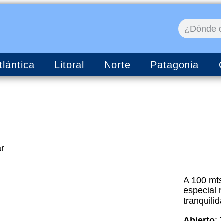
tlántica
Litoral
Norte
Patagonia
ar
A 100 mts
especial 
tranquilid
Abierto
: