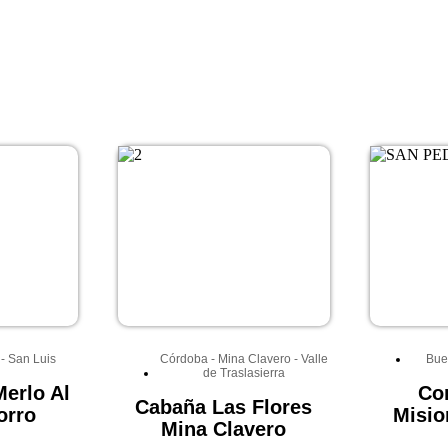
-
San Luis
Córdoba
-
Mina Clavero
-
Valle
Bue
de Traslasierra
erlo Al
Co
Cabaña Las Flores
orro
Misio
Mina Clavero