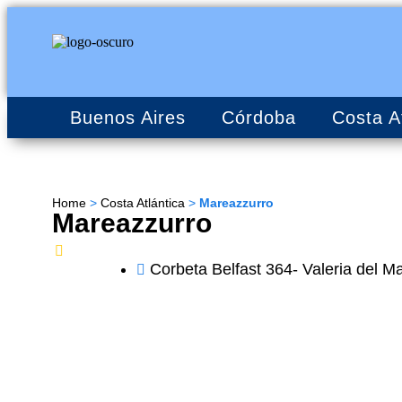
Buenos Aires
Córdoba
Costa A
Home
>
Costa Atlántica
>
Mareazzurro
Mareazzurro
Corbeta Belfast 364- Valeria del M