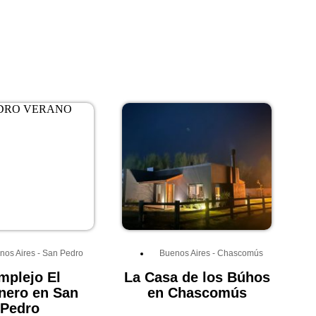
nos Aires
-
San Pedro
Buenos Aires
-
Chascomús
mplejo El
La Casa de los Búhos
nero en San
en Chascomús
Pedro