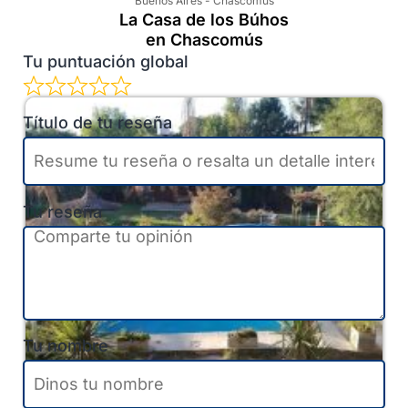
Buenos Aires
-
Chascomús
La Casa de los Búhos
en Chascomús
Tu puntuación global
Título de tu reseña
Tu reseña
Tu nombre