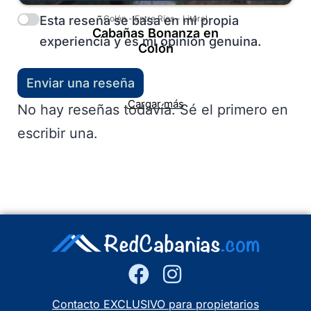
Esta reseña se basa en mi propia
Colón
-
Entre Ríos
-
Litoral
Cabañas Bonanza en
experiencia y es mi opinión genuina.
Colón
Enviar una reseña
Cargar más
No hay reseñas todavía. Sé el primero en
escribir una.
Contacto EXCLUSIVO para propietarios