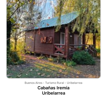
Buenos Aires
-
Turismo Rural
-
Uribelarrea
Cabañas Iremía
Uribelarrea