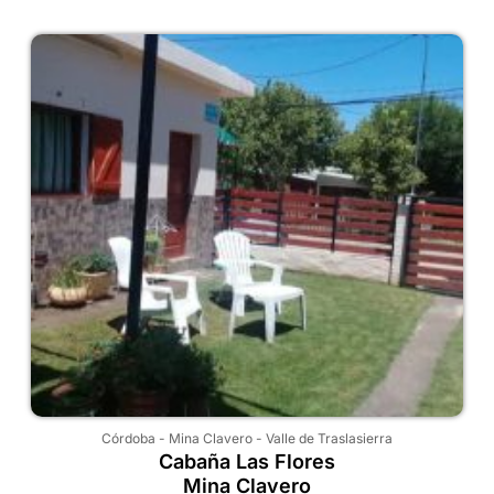
Córdoba
-
Mina Clavero
-
Valle de Traslasierra
Cabaña Las Flores
Mina Clavero