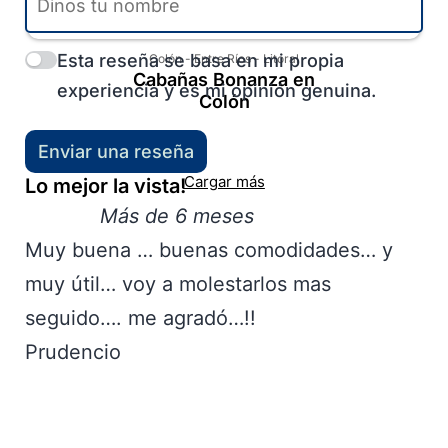
Esta reseña se basa en mi propia
Colón
-
Entre Ríos
-
Litoral
Cabañas Bonanza en
experiencia y es mi opinión genuina.
Colón
Enviar una reseña
Cargar más
Lo mejor la vista!
Más de 6 meses
Muy buena … buenas comodidades… y
muy útil… voy a molestarlos mas
seguido…. me agradó…!!
Prudencio