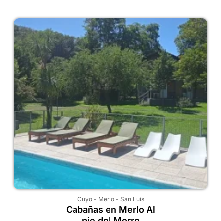
Cuyo
-
Merlo
-
San Luis
Cabañas en Merlo Al
pie del Morro