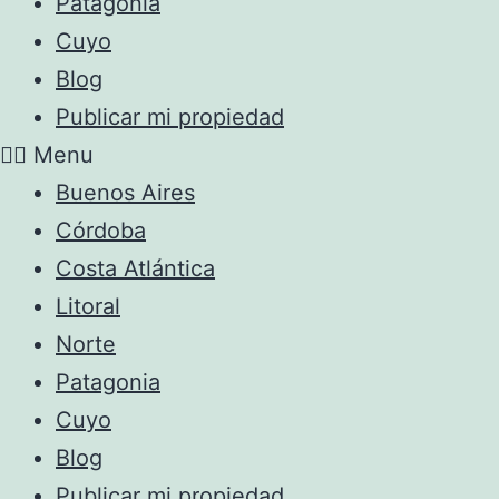
Patagonia
Cuyo
Blog
Publicar mi propiedad
Menu
Buenos Aires
Córdoba
Costa Atlántica
Litoral
Norte
Patagonia
Cuyo
Blog
Publicar mi propiedad