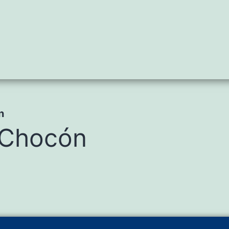
n
l Chocón