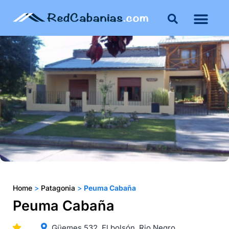
Buenos Aires
Costa Atlántica
Publicar mi propie
Home
>
Patagonia
>
Peuma Cabaña
Peuma Cabaña
Güemes 532, El bolsón, Rio Negro