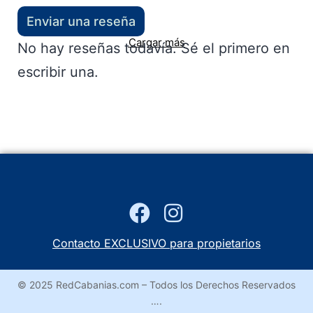
Enviar una reseña
Cargar más
No hay reseñas todavía. Sé el primero en
escribir una.
Contacto EXCLUSIVO para propietarios
© 2025 RedCabanias.com – Todos los Derechos Reservados
….