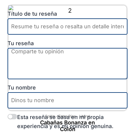
Título de tu reseña
Tu reseña
Tu nombre
Esta reseña se basa en mi propia
Colón
-
Entre Ríos
-
Litoral
Cabañas Bonanza en
experiencia y es mi opinión genuina.
Colón