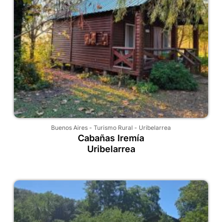
Buenos Aires
-
Turismo Rural
-
Uribelarrea
Cabañas Iremía
Uribelarrea