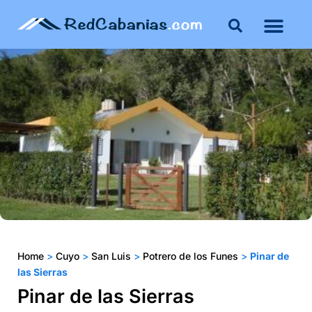
Buenos Aires
Costa Atlántica
Publicar mi propie
Home
>
Cuyo
>
San Luis
>
Potrero de los Funes
>
Pinar de
las Sierras
Pinar de las Sierras