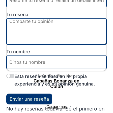
Tu reseña
Tu nombre
Esta reseña se basa en mi propia
Colón
-
Entre Ríos
-
Litoral
Cabañas Bonanza en
experiencia y es mi opinión genuina.
Colón
Enviar una reseña
Cargar más
No hay reseñas todavía. Sé el primero en