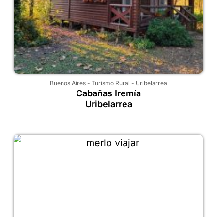
Buenos Aires
-
Turismo Rural
-
Uribelarrea
Cabañas Iremía
Uribelarrea