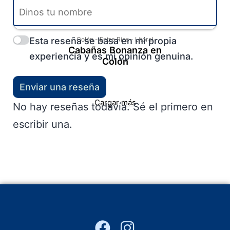
Esta reseña se basa en mi propia
Colón
-
Entre Ríos
-
Litoral
Cabañas Bonanza en
experiencia y es mi opinión genuina.
Colón
Enviar una reseña
Cargar más
No hay reseñas todavía. Sé el primero en
escribir una.