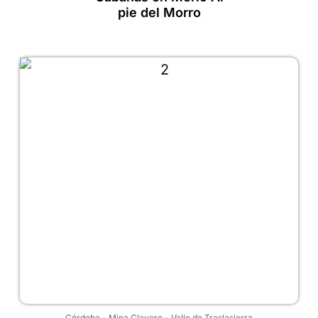
pie del Morro
Córdoba
-
Mina Clavero
-
Valle de Traslasierra