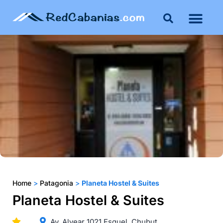
Buenos Aires
Costa Atlántica
Publicar mi propie
Home
>
Patagonia
>
Planeta Hostel & Suites
Planeta Hostel & Suites
Av. Alvear 1021 Esquel, Chubut.