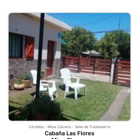
Córdoba
-
Mina Clavero
-
Valle de Traslasierra
Cabaña Las Flores