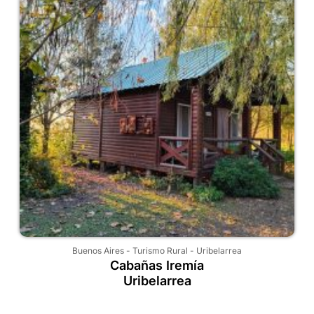
Buenos Aires
-
Turismo Rural
-
Uribelarrea
Cabañas Iremía
Uribelarrea