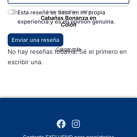
Esta reseña se basa en mi propia
Colón
-
Entre Ríos
-
Litoral
Cabañas Bonanza en
experiencia y es mi opinión genuina.
Colón
Enviar una reseña
Cargar más
No hay reseñas todavía. Sé el primero en
escribir una.