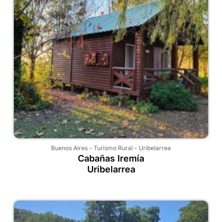
Buenos Aires
-
Turismo Rural
-
Uribelarrea
Cabañas Iremía
Uribelarrea