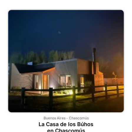
Buenos Aires
-
Chascomús
La Casa de los Búhos
en Chascomús