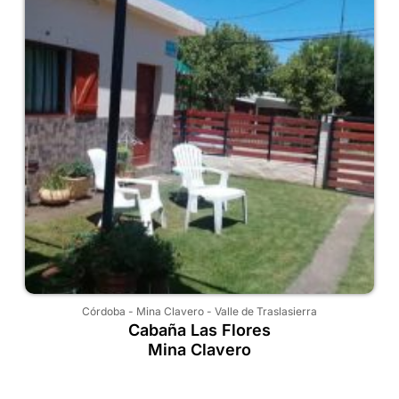
Córdoba
-
Mina Clavero
-
Valle de Traslasierra
Cabaña Las Flores
Mina Clavero