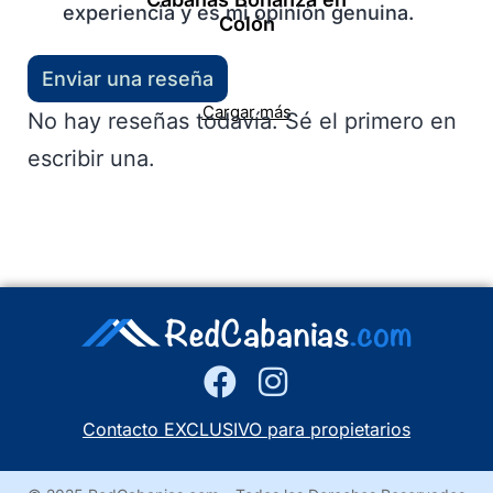
experiencia y es mi opinión genuina.
Colón
Enviar una reseña
Cargar más
No hay reseñas todavía. Sé el primero en
escribir una.
Contacto EXCLUSIVO para propietarios