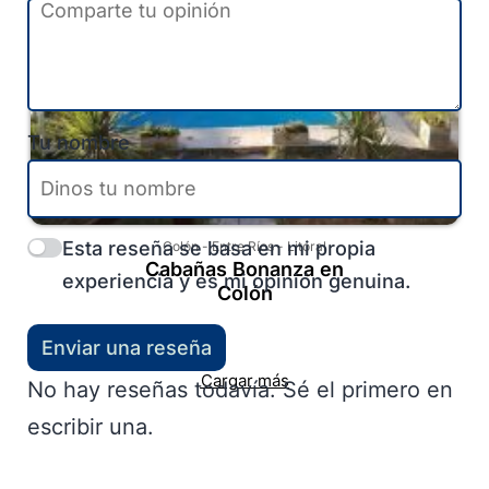
Tu nombre
Esta reseña se basa en mi propia
Colón
-
Entre Ríos
-
Litoral
Cabañas Bonanza en
experiencia y es mi opinión genuina.
Colón
Enviar una reseña
Cargar más
No hay reseñas todavía. Sé el primero en
escribir una.