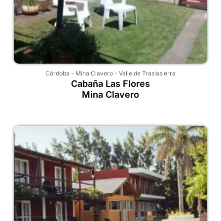
Córdoba
-
Mina Clavero
-
Valle de Traslasierra
Cabaña Las Flores
Mina Clavero